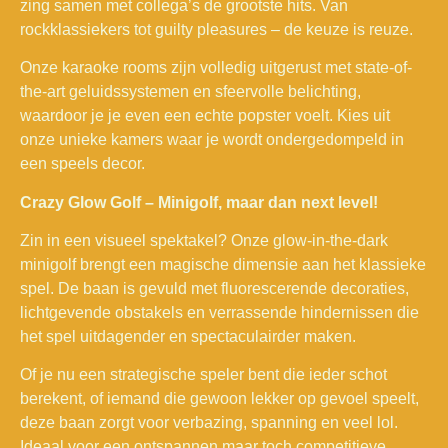
zing samen met collega’s de grootste hits. Van
rockklassiekers tot guilty pleasures – de keuze is reuze.
Onze karaoke rooms zijn volledig uitgerust met state-of-
the-art geluidssystemen en sfeervolle belichting,
waardoor je je even een echte popster voelt. Kies uit
onze unieke kamers waar je wordt ondergedompeld in
een speels decor.
Crazy Glow Golf – Minigolf, maar dan next level!
Zin in een visueel spektakel? Onze glow-in-the-dark
minigolf brengt een magische dimensie aan het klassieke
spel. De baan is gevuld met fluorescerende decoraties,
lichtgevende obstakels en verrassende hindernissen die
het spel uitdagender en spectaculairder maken.
Of je nu een strategische speler bent die ieder schot
berekent, of iemand die gewoon lekker op gevoel speelt,
deze baan zorgt voor verbazing, spanning en veel lol.
Ideaal voor een ontspannen maar toch competitieve