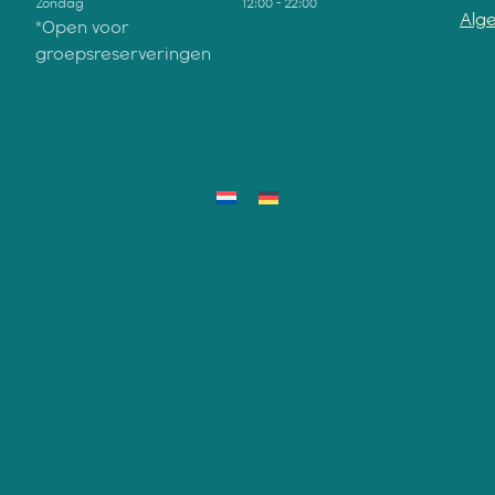
Zondag
12:00 - 22:00
Alg
*Open voor
groepsreserveringen